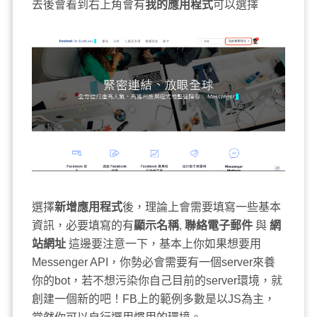
去後會看到右上角會有
我的應用程式
可以選擇
選擇
新增應用程式
後，理論上會需要填寫一些基本
資訊，必要填寫的有
顯示名稱
,
聯絡電子郵件
與
網
站網址
這邊要注意一下，基本上你如果想要用
Messenger API，你勢必會需要有一個server來養
你的bot，若不想污染你自己目前的server環境，就
創建一個新的吧！FB上的範例多數是以JS為主，