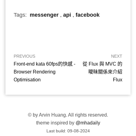
Tags:
messenger
,
api
,
facebook
PREVIOUS
NEXT
Front-end kata 60fps的快感 -
從 Flux 與 MVC 的
Browser Rendering
曖昧關係來介紹
Optimisation
Flux
©
by Arvin Huang. All rights reserved.
theme inspired by
@mhadaily
Last build:
09-08-2024