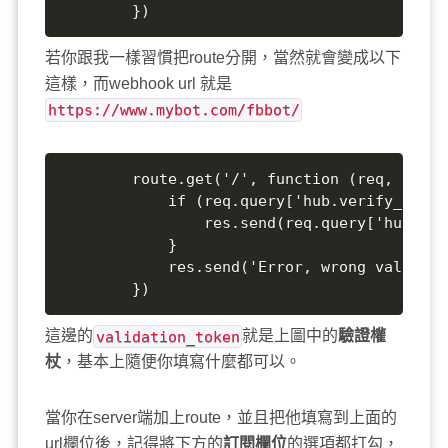
		})
若你跟我一樣習慣把route分開，當然就會變成以下
這樣，而webhook url 就是
https://www.mybot.com/fbbot/
		route.get('/', function (req, res) {

			if (req.query['hub.verify_token'] === '<validation_token>') {

				res.send(req.query['hub.challenge']);

			}

			res.send('Error, wrong validation token');

		})
這邊的
validation_token
就是上圖中的
驗證權
杖
，基本上隨便你填寫什麼都可以。
當你在server端加上route，並且把他填寫到上面的
url欄位後，記得將下方的
訂閱欄位
的選項都打勾，