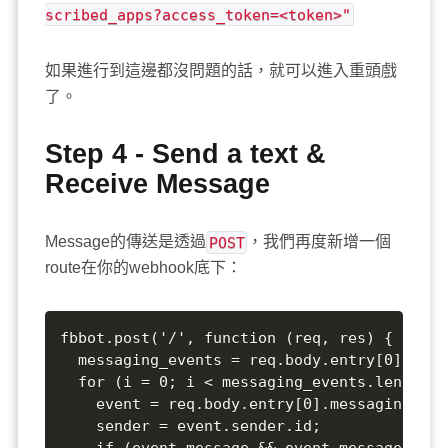
scribed_apps?access_token=<token>"
如果進行到這邊都沒問題的話，就可以進入重頭戲
了。
Step 4 - Send a text &
Receive Message
Message的傳送是透過
POST
，我們再度新增一個
route在你的webhook底下：
fbbot.post('/', function (req, res) {

  messaging_events = req.body.entry[0].mess
  for (i = 0; i < messaging_events.length; 
    event = req.body.entry[0].messaging[i];

    sender = event.sender.id;

    if (event.message && event.message.text)