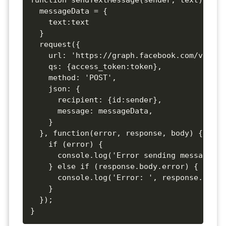
  messageData = {

    text:text

  }

  request({

    url: 'https://graph.facebook.com/v2.6/m
    qs: {access_token:token},

    method: 'POST',

    json: {

      recipient: {id:sender},

      message: messageData,

    }

  }, function(error, response, body) {

    if (error) {

      console.log('Error sending message: '
    } else if (response.body.error) {

      console.log('Error: ', response.body.
    }

  });

}