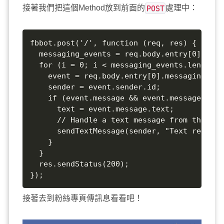
接著我們把這個Method放到前面的
POST
處理中：
fbbot.post('/', function (req, res) {

  messaging_events = req.body.entry[0].mess
  for (i = 0; i < messaging_events.length; 
    event = req.body.entry[0].messaging[i];

    sender = event.sender.id;

    if (event.message && event.message.text)
      text = event.message.text;

      // Handle a text message from this se
      sendTextMessage(sender, "Text receive
    }

  }

  res.sendStatus(200);

});
接著去到粉絲專頁傳訊息看看吧！