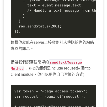
      text = event.message.text;

      // Handle a text message from this se
    }

  }

  res.sendStatus(200);

});
這樣你就能在server上接收到別人傳送給你的粉絲
專頁的訊息。
接著我們撰寫個簡單的
sendTextMessage
Method
： (FB的範例是include request這個http
client module，你可以用你自己習慣的方式)
var token = "<page_access_token>";

var request = require('request');

function sendTextMessage(sender, text) {
