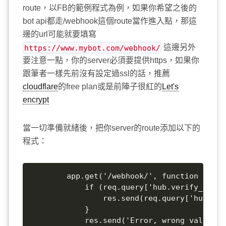
route，以FB的範例程式為例，如果你希望之後的
bot api都走/webhook這個route當作進入點，那這
邊的url可能就要填寫
https://www.mybot.com/webhook/
這邊另外
要注意一點，你的server必須要提供https，如果你
跟筆者一樣先前沒有設定過ssl的話，推薦
cloudflare
的free plan或是前陣子很紅的
Let's
encrypt
當一切準備就緒後，把你server的route添加以下的
程式：
		app.get('/webhook/', function (req, res) {

			if (req.query['hub.verify_token'] === '<validation_token>') {

				res.send(req.query['hub.challenge']);

			}

			res.send('Error, wrong validation token');
