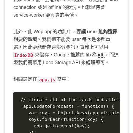
connection 或是 offline 的狀況。也就是待會
service-worker 要負責的事情。
此外，此 Wep app的功能中，要
讓 user 能夠選擇
想要的區域
，我們總不能要 user 每次進來都重
選，因此要能儲存這部分資訊，實務上可以用
IndexDB
來儲存，Google 推薦的 lib 為
idb
，而這
邊我們簡單用 LocalStorage API 來處理即可。
相關設定在
app.js
當中：
 // Iterate all of the cards and attempt to
  app.updateForecasts = function() {

    var keys = Object.keys(app.visibleCards)
    keys.forEach(function(key) {

      app.getForecast(key);

    });
