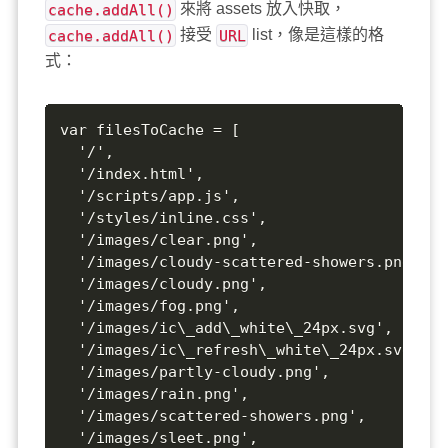
cache.addAll()
來將 assets 放入快取，
cache.addAll()
接受
URL
list，像是這樣的格
式：
var filesToCache = [  

  '/',  

  '/index.html',  

  '/scripts/app.js',  

  '/styles/inline.css',  

  '/images/clear.png',  

  '/images/cloudy-scattered-showers.png',  

  '/images/cloudy.png',  

  '/images/fog.png',  

  '/images/ic\_add\_white\_24px.svg',  

  '/images/ic\_refresh\_white\_24px.svg',  

  '/images/partly-cloudy.png',  

  '/images/rain.png',  

  '/images/scattered-showers.png',  

  '/images/sleet.png',  
