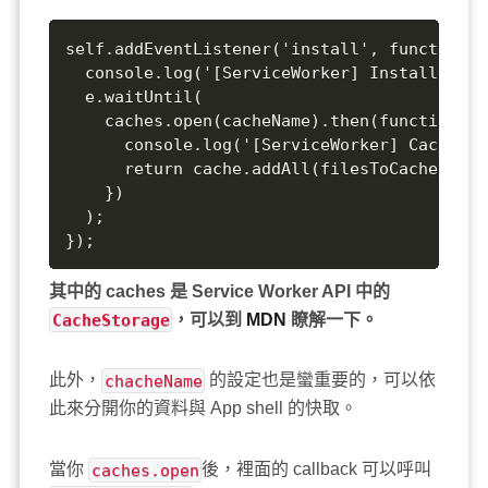
self.addEventListener('install', function(e)
  console.log('[ServiceWorker] Install');

  e.waitUntil(

    caches.open(cacheName).then(function(ca
      console.log('[ServiceWorker] Caching 
      return cache.addAll(filesToCache);

    })

  );

});
其中的 caches 是 Service Worker API 中的
CacheStorage
，可以到
MDN
瞭解一下。
此外，
chacheName
的設定也是蠻重要的，可以依
此來分開你的資料與 App shell 的快取。
當你
caches.open
後，裡面的 callback 可以呼叫