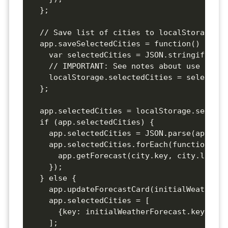
  };

  // Save list of cities to localStorage, s
  app.saveSelectedCities = function() {

    var selectedCities = JSON.stringify(app
    // IMPORTANT: See notes about use of lo
    localStorage.selectedCities = selectedC
  };

  app.selectedCities = localStorage.selecte
  if (app.selectedCities) {

    app.selectedCities = JSON.parse(app.sel
    app.selectedCities.forEach(function(cit
      app.getForecast(city.key, city.label);
    });

  } else {

    app.updateForecastCard(initialWeatherFo
    app.selectedCities = [

      {key: initialWeatherForecast.key, lab
    ];
