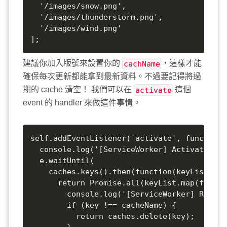
  '/images/snow.png',  

  '/images/thunderstorm.png',  

  '/images/wind.png'  

];
建議你加入版號來設置你的
cachName
，這樣才能
確保每次更新都能拿到最新資料。不過要記得將過
期的 cache 清空！ 我們可以在
activate
這個
event 的 handler 來做這件事情。
self.addEventListener('activate', function(
  console.log('[ServiceWorker] Activate');  
  e.waitUntil(  

    caches.keys().then(function(keyList) {  
      return Promise.all(keyList.map(functi
        console.log('[ServiceWorker] Removi
        if (key !== cacheName) {  

          return caches.delete(key);  
