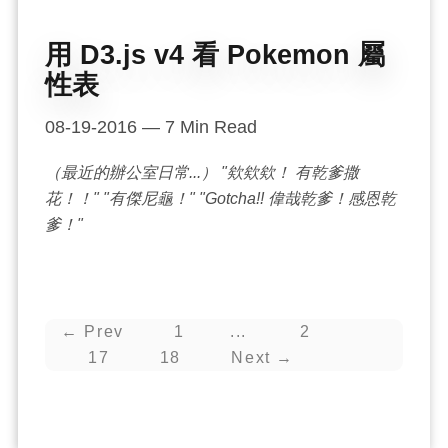
用 D3.js v4 看 Pokemon 屬
性表
08-19-2016
—
7
Min Read
（最近的辦公室日常...） "欸欸欸！ 有乾爹撒
花！！" "有傑尼龜！" "Gotcha!! 偉哉乾爹！感恩乾
爹！"
← Prev
1
2
17
18
Next →