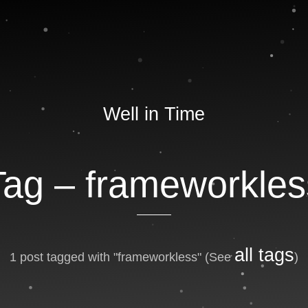
Well in Time
Tag –
frameworkles
all tags
1 post tagged with "frameworkless"
(See
)