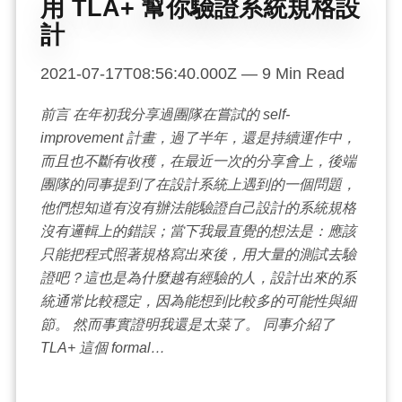
用 TLA+ 幫你驗證系統規格設
計
2021-07-17T08:56:40.000Z
—
9
Min Read
前言 在年初我分享過團隊在嘗試的 self-
improvement 計畫，過了半年，還是持續運作中，
而且也不斷有收穫，在最近一次的分享會上，後端
團隊的同事提到了在設計系統上遇到的一個問題，
他們想知道有沒有辦法能驗證自己設計的系統規格
沒有邏輯上的錯誤；當下我最直覺的想法是：應該
只能把程式照著規格寫出來後，用大量的測試去驗
證吧？這也是為什麼越有經驗的人，設計出來的系
統通常比較穩定，因為能想到比較多的可能性與細
節。 然而事實證明我還是太菜了。 同事介紹了
TLA+ 這個 formal…